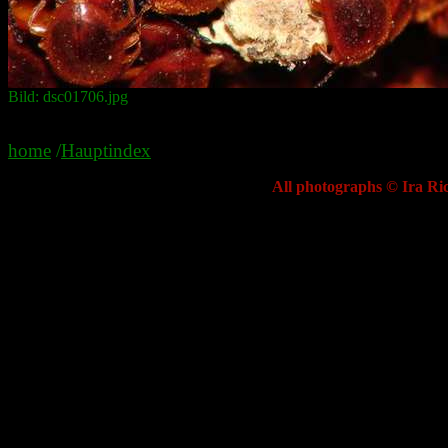
Bild: dsc01706.jpg
home
/
Hauptindex
All photographs © Ira Ric