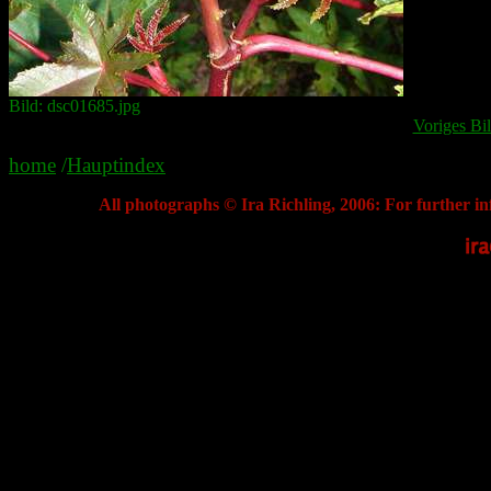
Bild: dsc01685.jpg
Voriges Bi
home
/
Hauptindex
All photographs © Ira Richling, 2006: For further in