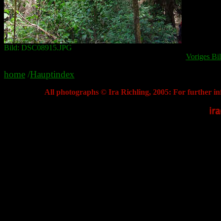
Bild: DSC08915.JPG
Voriges Bi
home
/
Hauptindex
All photographs © Ira Richling, 2005: For further in